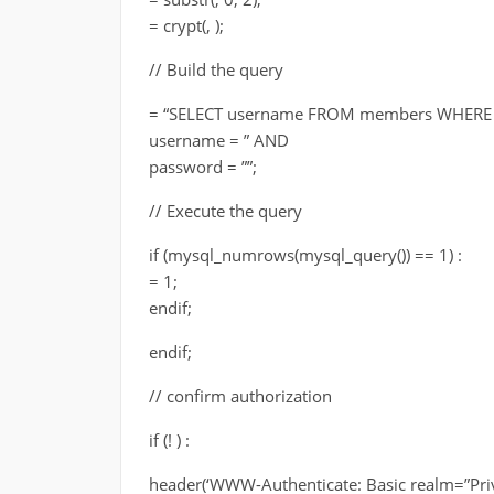
= crypt(, );
// Build the query
= “SELECT username FROM members WHERE
username = ” AND
password = ””;
// Execute the query
if (mysql_numrows(mysql_query()) == 1) :
= 1;
endif;
endif;
// confirm authorization
if (! ) :
header(‘WWW-Authenticate: Basic realm=”Priva