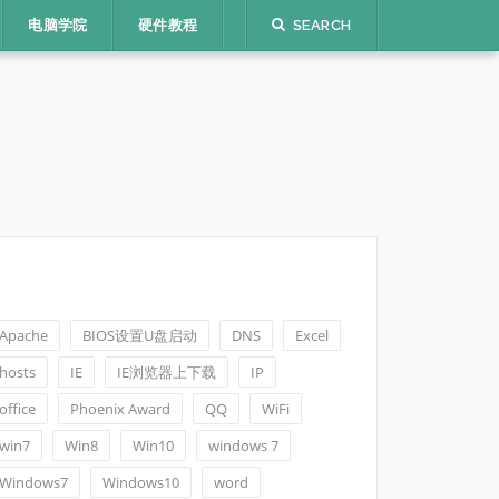
电脑学院
硬件教程
SEARCH
Apache
BIOS设置U盘启动
DNS
Excel
hosts
IE
IE浏览器上下载
IP
office
Phoenix Award
QQ
WiFi
win7
Win8
Win10
windows 7
Windows7
Windows10
word