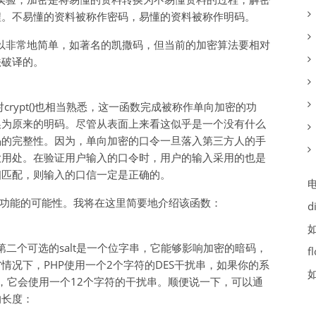
程。不易懂的资料被称作密码，易懂的资料被称作明码。
以非常地简单，如著名的凯撒码，但当前的加密算法要相对
法破译的。
crypt()也相当熟悉，这一函数完成被称作单向加密的功
换为原来的明码。尽管从表面上来看这似乎是一个没有什么
码的完整性。因为，单向加密的口令一旦落入第三方人的手
大用处。在验证用户输入的口令时，用户的输入采用的也是
相匹配，则输入的口信一定是正确的。
向加密功能的可能性。我将在这里简要地介绍该函数：
d
符串，第二个可选的salt是一个位字串，它能够影响加密的暗码，
f
况下，PHP使用一个2个字符的DES干扰串，如果你的系
），它会使用一个12个字符的干扰串。顺便说一下，可以通
的长度：