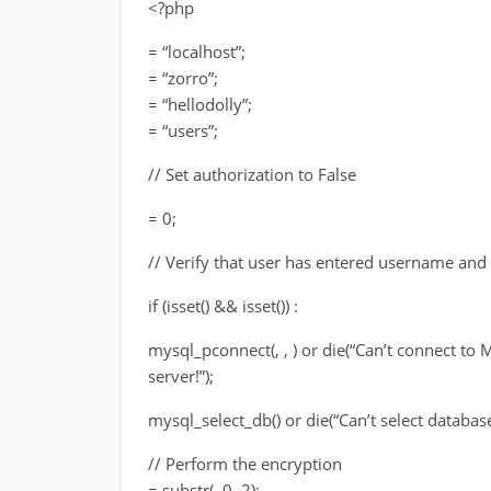
<?php
= “localhost”;
= “zorro”;
= “hellodolly”;
= “users”;
// Set authorization to False
= 0;
// Verify that user has entered username an
if (isset() && isset()) :
mysql_pconnect(, , ) or die(“Can’t connect to
server!”);
mysql_select_db() or die(“Can’t select database
// Perform the encryption
= substr(, 0, 2);