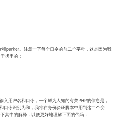
：
er和parker。注意一下每个口令的前二个字母，这是因为我
建干扰串的：
用户输入用户名和口令，一个鲜为人知的有关PHP的信息是，
户名和口令识别为和，我将在身份验证脚本中用到这二个变
一下其中的解释，以便更好地理解下面的代码：