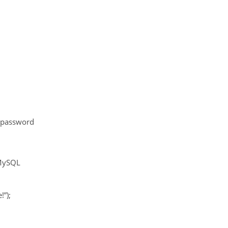
d password
 MySQL
!”);