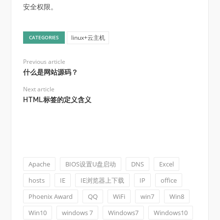
安全权限。
linux+云主机
CATEGORIES
Previous article
什么是网站源码？
Next article
HTML标签的定义含义
Apache
BIOS设置U盘启动
DNS
Excel
hosts
IE
IE浏览器上下载
IP
office
Phoenix Award
QQ
WiFi
win7
Win8
Win10
windows 7
Windows7
Windows10