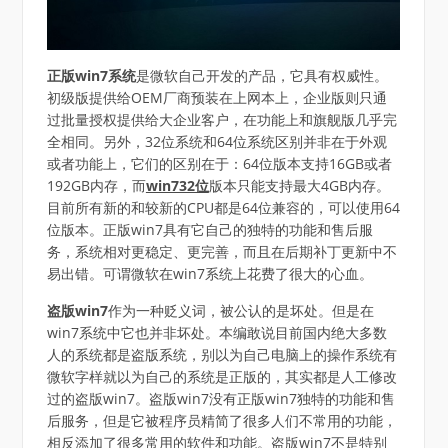
正版win7系统
是微软自己开发的产品，它具有权威性。
初级版提供给OEM厂商预装在上网本上，企业版则只通
过批量授权提供给大企业客户，在功能上和旗舰版几乎完
全相同。另外，32位系统和64位系统区别并非在于外观
或者功能上，它们的区别在于：64位版本支持16GB或者
192GB内存，而
win732位
版本只能支持最大4GB内存。
目前所有新的和较新的CPU都是64位兼容的，可以使用64
位版本。正版win7具有它自己的独特的功能和售后服
务，系统相对更稳定、更完善，而且在后期补丁更新中不
易出错。可谓微软在win7系统上花费了很大的心血。
盗版win7
作为一种贬义词，被公认的是坏处。但是在
win7系统中它也并非坏处。本编敢说目前国内绝大多数
人的系统都是盗版系统，别以为自己电脑上的操作系统有
微软字样就以为自己的系统是正版的，其实都是人工修改
过的盗版win7。盗版win7没有正版win7独特的功能和售
后服务，但是它被程序员精简了很多人们不常用的功能，
相反添加了很多常用的软件和功能。盗版win7不是特别