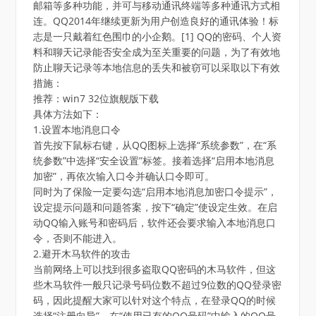
邮箱等多种功能，并可与移动通讯终端等多种通讯方式相
连。QQ2014年继续更新为用户创造良好的通讯体验！标
志是一只戴着红色围巾的小企鹅。[1] QQ的密码、个人资
料和聊天记录能否安全成为至关重要的问题，为了有效地
防止聊天记录等本地信息的丢失和被窃可以采取以下有效
措施：
推荐：win7 32位旗舰版下载
具体方法如下：
1.设置本地消息口令
首先按下鼠标右键，从QQ图标上选择“系统参数”，在“系
统参数”中选择“安全设置”标签。接着选择“启用本地消息
加密”，再依次输入口令并确认口令即可。
同时为了保险一定要勾选“启用本地消息加密口令提示”，
设定提示问题和问题答案，按下“确定”使设定生效。在启
动QQ输入账号和密码后，软件还会要求输入本地消息口
令，否则不能进入。
2.避开木马软件的攻击
当前网络上可以找到很多盗取QQ密码的木马软件，但这
些木马软件一般只记录号码位数不超过9位数的QQ登录密
码，因此提醒大家可以针对这个特点，在登录QQ的时候
选择“注册向导”，在“使用已有的QQ号码”中输入的QQ号